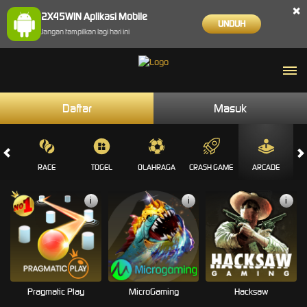
×
2X45WIN Aplikasi Mobile
UNDUH
Jangan tampilkan lagi hari ini
Daftar
Masuk
SINO
RACE
TOGEL
OLAHRAGA
CRASH GAME
ARCADE
i
i
i
Pragmatic Play
MicroGaming
Hacksaw