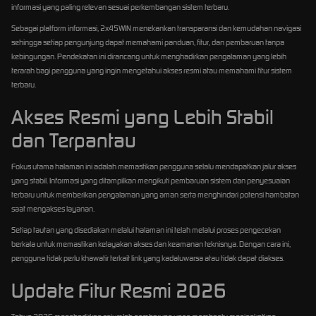
informasi yang paling relevan sesuai perkembangan sistem terbaru.
Sebagai platform informasi, 2x45WIN menekankan transparansi dan kemudahan navigasi
sehingga setiap pengunjung dapat memahami panduan, fitur, dan pembaruan tanpa
kebingungan. Pendekatan ini dirancang untuk menghadirkan pengalaman yang lebih
terarah bagi pengguna yang ingin mengetahui akses resmi atau memahami fitur sistem
terbaru.
Akses Resmi yang Lebih Stabil
dan Terpantau
Fokus utama halaman ini adalah memastikan pengguna selalu mendapatkan jalur akses
yang stabil. Informasi yang ditampilkan mengikuti pembaruan sistem dan penyesuaian
terbaru untuk memberikan pengalaman yang aman serta menghindari potensi hambatan
saat mengakses layanan.
Setiap tautan yang disediakan melalui halaman ini telah melalui proses pengecekan
berkala untuk memastikan kelayakan akses dan keamanan teknisnya. Dengan cara ini,
pengguna tidak perlu khawatir terkait link yang kadaluwarsa atau tidak dapat diakses.
Update Fitur Resmi 2026