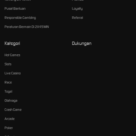
Pusat Bantuan
Loyalty
Responsible Gambling
Referral
Peraturan Bermain Di 2X45WIN
Kategori
Dukungan
Hot Games
Slots
Live Casino
Race
Togel
Olahraga
Crash Game
Arcade
Poker