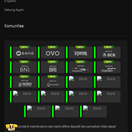
E-Sports
Sabung Ayam
Komunitas
* Selama bank maintenance dan bank offline deposit dan penarikan tidak dapat