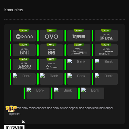
Komunitas
* Selama bank maintenance dan bank offline deposit dan penarikan tidak dapat
diproses