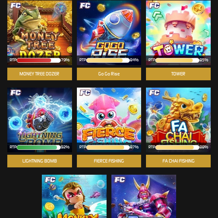
RTP
79%
RTP
84%
RTP
85%
MONEY TREE DOZER
Go Go Rise
TOWER
RTP
92%
RTP
87%
RTP
88%
LIGHTNING BOMB
FIERCE FISHING
FA CHAI FISHING