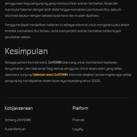
penggunaan bagi pengunjung yang membutuhkan arahan tambahan. Mulai dari
membuka halaman dengan lebih stabil hingga memahami pembaruan fitur, seluruh
informasi disusun dengan bahasa sederhana dan mudah dipahami.
Pengguna dapat menjadikan halaman ini sebagai referensi untuk mengetahui jalur akses
terstabil, memahami fitur terbaru, serta memperoleh arahan tambahan ketika terjadi
perubahan sistem.
Kesimpulan
Sebagai portal informasi resmi,
2x45WIN
dirancang untuk memberikan kejelasan,
kenyamanan, dan rasa aman bagi semua pengguna. Untuk akses resmi yang selalu
diperbarui, kunjungi
halaman resmi 2x45WIN
. Informasi disajikan secara ringkas agar setiap
pengunjung mendapatkan akses tepercaya sepanjang tahun 2026.
Kebijaksanaan
Platform
Tentang 2X45WIN
Promosi
Pusat Bantuan
Loyalty