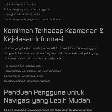
Optimalisasi performa sistem
Antarmuka yang lebih ramah pengguna
Peningkatan kestabilan koneksi
Pembaruan panduan agar lebih mudah dipahami
Komitmen Terhadap Keamanan &
Kejelasan Informasi
Informasi yang disajikan pada halaman ini difokuskan untuk membantu pengguna
mengenali akses resmi, memahami fungsi fitur, serta memastikan setiap data yang
ditampilkan relevan dan diperbarui secara konsisten.
Pembaruan informasi secara rutin
Penyajian data yang relevan dan tidak berlebihan
Struktur konten yang mudah diikuti
Transparansi dalam setiap penyesuaian
Panduan Pengguna untuk
Navigasi yang Lebih Mudah
Selain menyediakan akses resmi, halaman ini juga berfungsi sebagai panduan