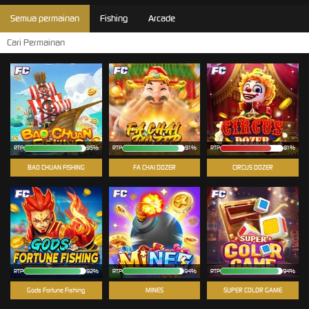
Semua permainan
Fishing
Arcade
RTP
95%
RTP
91%
RTP
81%
BAO CHUAN FISHING
FA CHAI DOZER
CIRCUS DOZER
RTP
92%
RTP
94%
RTP
94%
Gods Fortune Fishing
MINES
SUPER COLOR GAME