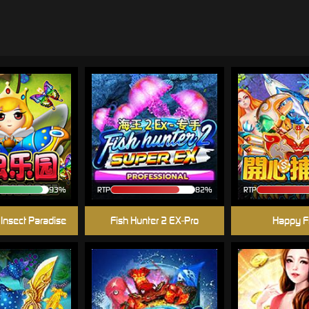
93%
RTP
82%
RTP
 Insect Paradise
Fish Hunter 2 EX-Pro
Happy F