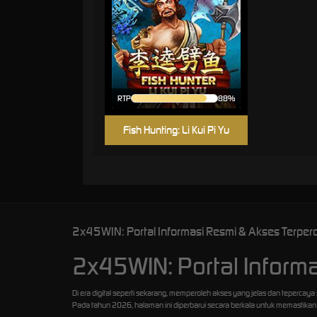
RTP
88%
Fish Hunting: Li Kui Pi Yu
2x45WIN: Portal Informasi Resmi & Akses Terpe
2x45WIN: Portal Inform
Di era digital seperti sekarang, memperoleh akses yang jelas dan tepercay
Pada tahun 2026, halaman ini diperbarui secara berkala untuk memastikan