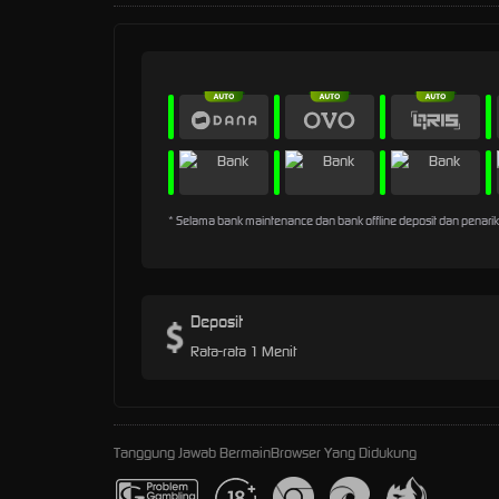
* Selama bank maintenance dan bank offline deposit dan penarik
Deposit
Rata-rata 1 Menit
Tanggung Jawab Bermain
Browser Yang Didukung