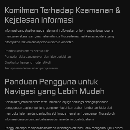
Komitmen Terhadap Keamanan &
Kejelasan Informasi
Informasi yang disajikan pada halaman ini difokuskan untuk membantu pengguna
mengenali akses resmi, memahami fungsi fitur, serta memastikan setiap data yang
ditampilkan relevan dan diperbarui secara konsisten.
Pembaruan informasi secara rutin
Penyajian data yang relevan dan tidak berlebihan
Struktur konten yang mudah diikuti
Transparansi dalam setiap penyesuaian
Panduan Pengguna untuk
Navigasi yang Lebih Mudah
Selain menyediakan akses resmi, halaman ini juga berfungsi sebagai panduan
penggunaan bagi pengunjung yang membutuhkan arahan tambahan. Mulai dari
membuka halaman dengan lebih stabil hingga memahami pembaruan fitur, seluruh
informasi disusun dengan bahasa sederhana dan mudah dipahami.
Pengguna dapat menjadikan halaman ini sebagai referensi untuk mengetahui jalur akses