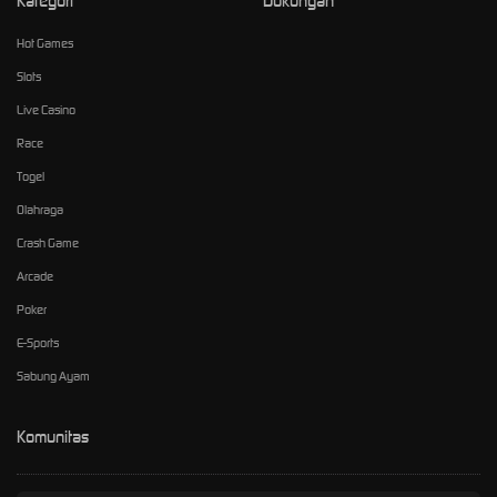
Kategori
Dukungan
Hot Games
Slots
Live Casino
Race
Togel
Olahraga
Crash Game
Arcade
Poker
E-Sports
Sabung Ayam
Komunitas