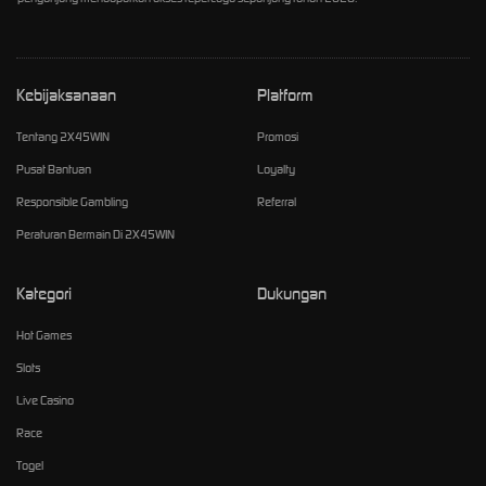
Kebijaksanaan
Platform
Tentang 2X45WIN
Promosi
Pusat Bantuan
Loyalty
Responsible Gambling
Referral
Peraturan Bermain Di 2X45WIN
Kategori
Dukungan
Hot Games
Slots
Live Casino
Race
Togel