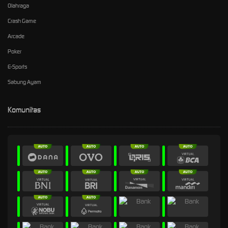
Olahraga
Crash Game
Arcade
Poker
E-Sports
Sabung Ayam
Komunitas