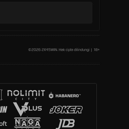
©2026 2X45WIN. Hak cipta dilindungi | 18+