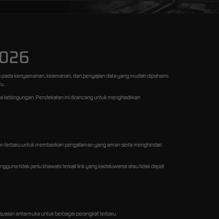
2026
okus pada kenyamanan, keamanan, dan penyajian data yang mudah dipahami.
u.
a kebingungan. Pendekatan ini dirancang untuk menghadirkan
aian terbaru untuk memberikan pengalaman yang aman serta menghindari
guna tidak perlu khawatir terkait link yang kadaluwarsa atau tidak dapat
aian antarmuka untuk berbagai perangkat terbaru.