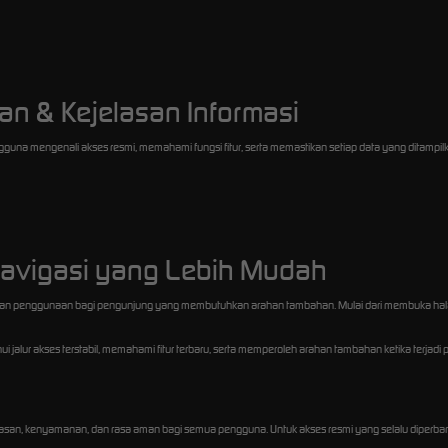
n & Kejelasan Informasi
guna mengenali akses resmi, memahami fungsi fitur, serta memastikan setiap data yang ditampilka
avigasi yang Lebih Mudah
nduan penggunaan bagi pengunjung yang membutuhkan arahan tambahan. Mulai dari membuka hala
jalur akses terstabil, memahami fitur terbaru, serta memperoleh arahan tambahan ketika terjadi 
asan, kenyamanan, dan rasa aman bagi semua pengguna. Untuk akses resmi yang selalu diperbaru