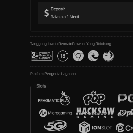
Deposit
Rata-rata 1 Menit
Tanggung Jawab Bermain
Browser Yang Didukung
Platform Penyedia Layanan
Slots