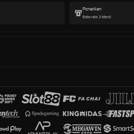
Penarikan
Rata-rata 3 Menit