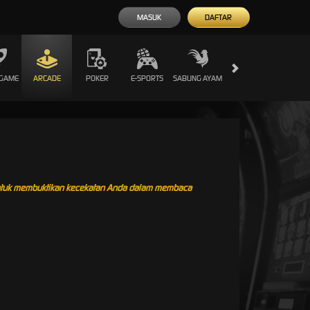
MASUK
DAFTAR
 GAME
ARCADE
POKER
E-SPORTS
SABUNG AYAM
PROMOSI
 untuk membuktikan kecekatan Anda dalam membaca