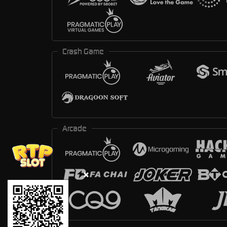
Crash Game
Arcade