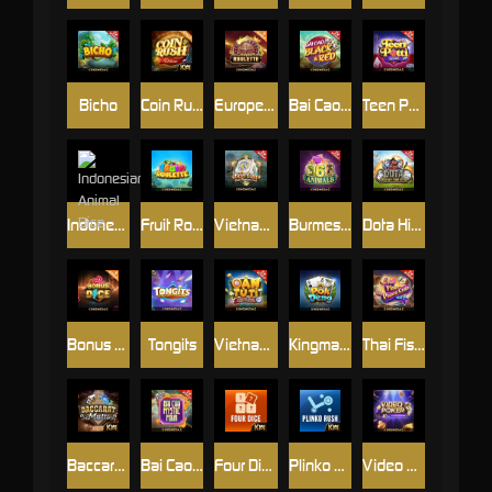
Bicho
Coin Rush Deluxe
European Roulette
Bai Cao Black & Red
Teen Patti Versus
Indonesian Animal Dice
Fruit Roulette
Vietnam Fish Prawn Crab
Burmese 6 Animals
Dota Hi-Lo
Bonus Dice
Tongits
Vietnam Rock Paper Scissors
Kingmaker Pok Deng
Thai Fish Prawn Crab GO!
Baccarat: Multi
Bai Cao Mystic Four
Four Dice
Plinko Rush
Video Poker