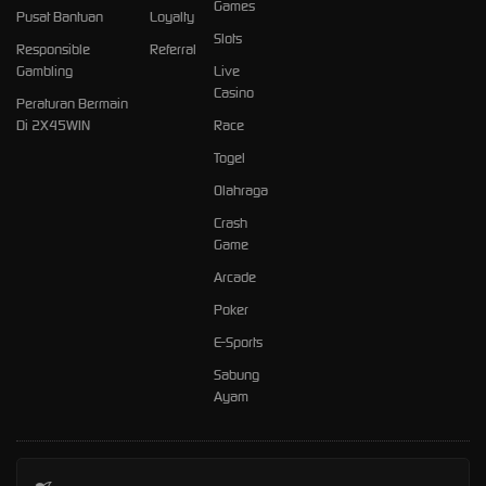
Games
Pusat Bantuan
Loyalty
Slots
Responsible
Referral
Gambling
Live
Casino
Peraturan Bermain
Di 2X45WIN
Race
Togel
Olahraga
Crash
Game
Arcade
Poker
E-Sports
Sabung
Ayam