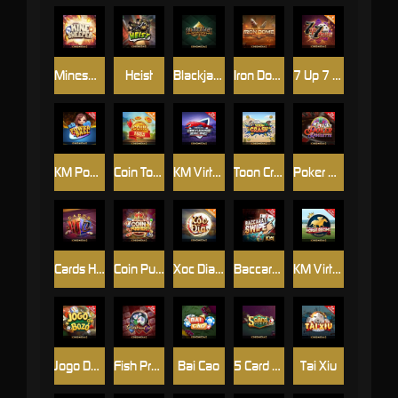
Minesweeper
Heist
Blackjack
Iron Dome
7 Up 7 Down
KM Power Ball
Coin Toss
KM Virtual Greyhound Racing
Toon Crash
Poker Roulette
Cards Hi Lo
Coin Pusher
Xoc Dia Lightning
Baccarat: Swipe
KM Virtual Horse Racing
Jogo De Bozo
Fish Prawn Crab 2
Bai Cao
5 Card Poker
Tai Xiu