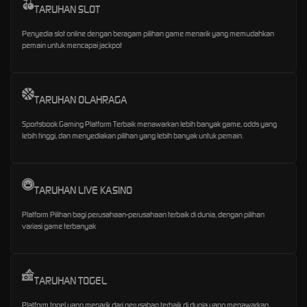
TARUHAN SLOT
Penyedia slot online dengan beragam pilihan game menarik yang memudahkan
pemain untuk mencapai jackpot
TARUHAN OLAHRAGA
Sportsbook Gaming Platform Terbaik menawarkan lebih banyak game, odds yang
lebih tinggi, dan menyediakan pilihan yang lebih banyak untuk pemain.
TARUHAN LIVE KASINO
Platform Pilihan bagi perusahaan-perusahaan terbaik di dunia, dengan pilihan
variasi game terbanyak
TARUHAN TOGEL
Platform togel yang menarik dari perusahan terbaik di dunia yang menawarkan