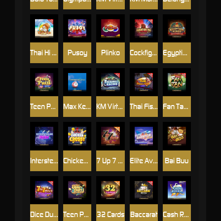
Thai Hi Lo 2
Pusoy
Plinko
Cockfighting Arena
Egyptian Mines
Teen Patti Blitz
Max Keno
KM Virtual Treadmill Racing
Thai Fish Prawn Crab
Fan Tan Classic
Interstellar Run
Chicken Crossy
7 Up 7 Down Rush
Elite Aviator Club
Bai Buu
Dice Duet
Teen Patti
32 Cards
Baccarat
Cash Rocket