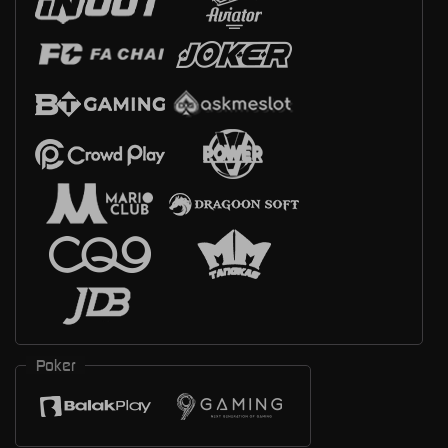
Poker