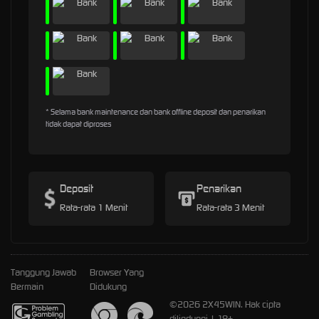
* Selama bank maintenance dan bank offline deposit dan penarikan
tidak dapat diproses
Deposit
Penarikan
Rata-rata 1 Menit
Rata-rata 3 Menit
Tanggung Jawab
Browser Yang
Bermain
Didukung
©2026 2X45WIN. Hak cipta
dilindungi | 18+