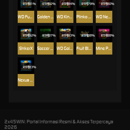
RTP
81%
RTP
92%
RTP
84%
RTP
79%
RTP
80%
WD FuWa Fishing
Golden Tyrant Fishing
WD King Kong Fishing
Plinko Pop
WD Nezha Fishing Legend
RTP
92%
RTP
97%
RTP
83%
RTP
88%
RTP
88%
StrikerX
Soccer Striker
WD Gold Blast Fishing
Fruit Blast
Mine Pop
RTP
83%
Nexus Golden Tyrant
2x45WIN: Portal Informasi Resmi & Akses Terpercaya
2026