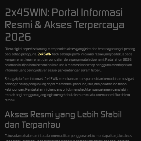
2x45WIN: Portal Informasi
Resmi & Akses Terpercaya
2026
Di era digital seperti sekarang, memperoleh akses yang jelas dan tepercaya sangat penting
bagi setiap pengguna.
2x45WIN
hadir sebagai portal informasi resmi yang berfokus pada
kenyamanan, keamanan, dan penyajian data yang mudah dipahami. Pada tahun 2026,
halaman ini diperbarui secara berkala untuk memastikan setiap pengguna mendapatkan
informasi yang paling relevan sesuai perkembangan sistem terbaru.
Sebagai platform informasi, 2x45WIN menekankan transparansi dan kemudahan navigasi
sehingga setiap pengunjung dapat memahami panduan, fitur, dan pembaruan tanpa
kebingungan. Pendekatan ini dirancang untuk menghadirkan pengalaman yang lebih
terarah bagi pengguna yang ingin mengetahui akses resmi atau memahami fitur sistem
terbaru.
Akses Resmi yang Lebih Stabil
dan Terpantau
Fokus utama halaman ini adalah memastikan pengguna selalu mendapatkan jalur akses