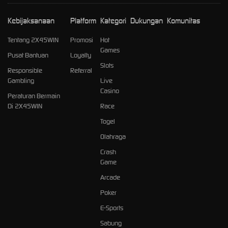
Kebijaksanaan
Platform
Kategori
Dukungan
Komunitas
Tentang 2X45WIN
Promosi
Hot
Games
Pusat Bantuan
Loyalty
Slots
Responsible
Referral
Gambling
Live
Casino
Peraturan Bermain
Di 2X45WIN
Race
Togel
Olahraga
Crash
Game
Arcade
Poker
E-Sports
Sabung