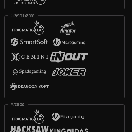
Crash Game
Arcade