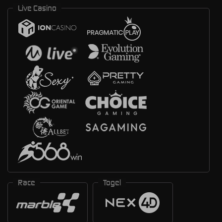
Live Casino
Race
Togel