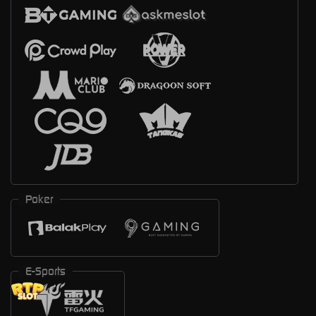
Poker
E-Sports