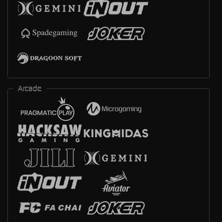
Arcade