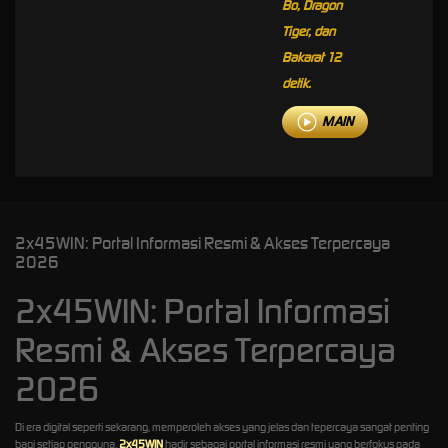
Bo, Dragon
Tiger, dan
Bakarat 12
detik.
MAIN
2x45WIN: Portal Informasi Resmi & Akses Terpercaya
2026
2x45WIN: Portal Informasi
Resmi & Akses Terpercaya
2026
Di era digital seperti sekarang, memperoleh akses yang jelas dan tepercaya sangat penting
bagi setiap pengguna.
2x45WIN
hadir sebagai portal informasi resmi yang berfokus pada