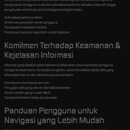
kenyamanan pengguna, mulai dari optimalisasi performa, tampilan responsif, hingga
penyesuaian antarmuka untuk berbagai perangkat terbaru.
Optimalisasi performa sistem
Antarmuka yang lebih ramah pengguna
Peningkatan kestabilan koneksi
Pembaruan panduan agar lebih mudah dipahami
Komitmen Terhadap Keamanan &
Kejelasan Informasi
Informasi yang disajikan pada halaman ini difokuskan untuk membantu pengguna
mengenali akses resmi, memahami fungsi fitur, serta memastikan setiap data yang
ditampilkan relevan dan diperbarui secara konsisten.
Pembaruan informasi secara rutin
Penyajian data yang relevan dan tidak berlebihan
Struktur konten yang mudah diikuti
Transparansi dalam setiap penyesuaian
Panduan Pengguna untuk
Navigasi yang Lebih Mudah