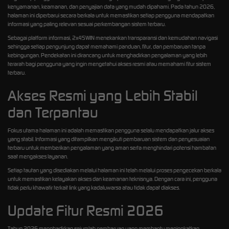
kenyamanan, keamanan, dan penyajian data yang mudah dipahami. Pada tahun 2026,
halaman ini diperbarui secara berkala untuk memastikan setiap pengguna mendapatkan
informasi yang paling relevan sesuai perkembangan sistem terbaru.
Sebagai platform informasi, 2x45WIN menekankan transparansi dan kemudahan navigasi
sehingga setiap pengunjung dapat memahami panduan, fitur, dan pembaruan tanpa
kebingungan. Pendekatan ini dirancang untuk menghadirkan pengalaman yang lebih
terarah bagi pengguna yang ingin mengetahui akses resmi atau memahami fitur sistem
terbaru.
Akses Resmi yang Lebih Stabil
dan Terpantau
Fokus utama halaman ini adalah memastikan pengguna selalu mendapatkan jalur akses
yang stabil. Informasi yang ditampilkan mengikuti pembaruan sistem dan penyesuaian
terbaru untuk memberikan pengalaman yang aman serta menghindari potensi hambatan
saat mengakses layanan.
Setiap tautan yang disediakan melalui halaman ini telah melalui proses pengecekan berkala
untuk memastikan kelayakan akses dan keamanan teknisnya. Dengan cara ini, pengguna
tidak perlu khawatir terkait link yang kadaluwarsa atau tidak dapat diakses.
Update Fitur Resmi 2026
Tahun 2026 menghadirkan sejumlah pembaruan yang membantu meningkatkan