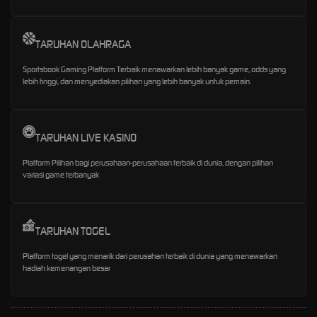
TARUHAN OLAHRAGA
Sportsbook Gaming Platform Terbaik menawarkan lebih banyak game, odds yang
lebih tinggi, dan menyediakan pilihan yang lebih banyak untuk pemain.
TARUHAN LIVE KASINO
Platform Pilihan bagi perusahaan-perusahaan terbaik di dunia, dengan pilihan
variasi game terbanyak
TARUHAN TOGEL
Platform togel yang menarik dari perusahan terbaik di dunia yang menawarkan
hadiah kemenangan besar