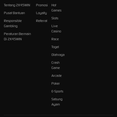
Tentang 2X45WIN
Promosi
Hot
Games
Pusat Bantuan
Loyalty
Slots
Responsible
Referral
Gambling
Live
Casino
Peraturan Bermain
Di 2X45WIN
Race
Togel
Olahraga
Crash
Game
Arcade
Poker
E-Sports
Sabung
Ayam