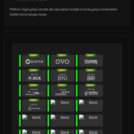
Platform togel yang menarik dari perusahan terbaik di dunia yang menawarkan
hadiah kemenangan besar