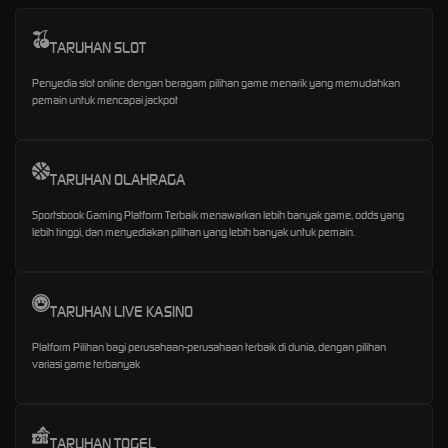
TARUHAN SLOT
Penyedia slot online dengan beragam pilihan game menarik yang memudahkan
pemain untuk mencapai jackpot
TARUHAN OLAHRAGA
Sportsbook Gaming Platform Terbaik menawarkan lebih banyak game, odds yang
lebih tinggi, dan menyediakan pilihan yang lebih banyak untuk pemain.
TARUHAN LIVE KASINO
Platform Pilihan bagi perusahaan-perusahaan terbaik di dunia, dengan pilihan
variasi game terbanyak
TARUHAN TOGEL