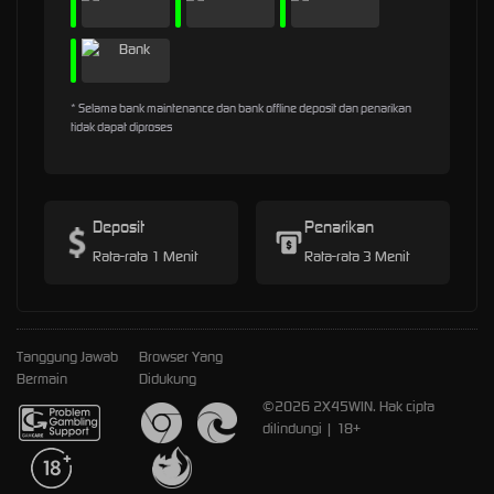
* Selama bank maintenance dan bank offline deposit dan penarikan
tidak dapat diproses
Deposit
Penarikan
Rata-rata 1 Menit
Rata-rata 3 Menit
Tanggung Jawab
Browser Yang
Bermain
Didukung
©2026 2X45WIN. Hak cipta
dilindungi | 18+