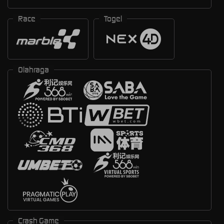
Race
Togel
Olahraga
Crash Game