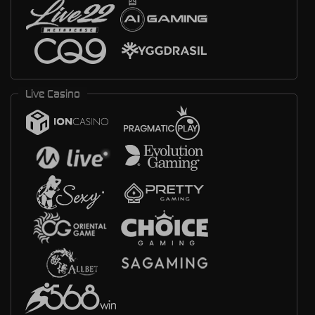
Live Casino