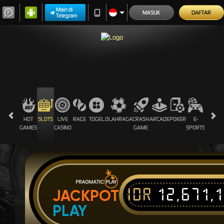
Main di
MASUK
DAFTAR
Telegram
HOT
SLOTS
LIVE
RACE
TOGEL
OLAHRAGA
CRASH
ARCADE
POKER
E-
SABUN
GAMES
CASINO
GAME
SPORTS
AYAM
IDR
12,671,
JACKPOT
PLAY