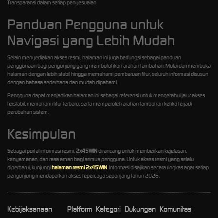
Transparansi dalam setiap penyesuaian
Panduan Pengguna untuk
Navigasi yang Lebih Mudah
Selain menyediakan akses resmi, halaman ini juga berfungsi sebagai panduan
penggunaan bagi pengunjung yang membutuhkan arahan tambahan. Mulai dari membuka
halaman dengan lebih stabil hingga memahami pembaruan fitur, seluruh informasi disusun
dengan bahasa sederhana dan mudah dipahami.
Pengguna dapat menjadikan halaman ini sebagai referensi untuk mengetahui jalur akses
terstabil, memahami fitur terbaru, serta memperoleh arahan tambahan ketika terjadi
perubahan sistem.
Kesimpulan
Sebagai portal informasi resmi,
2x45WIN
dirancang untuk memberikan kejelasan,
kenyamanan, dan rasa aman bagi semua pengguna. Untuk akses resmi yang selalu
diperbarui, kunjungi
halaman resmi 2x45WIN
. Informasi disajikan secara ringkas agar setiap
pengunjung mendapatkan akses tepercaya sepanjang tahun 2026.
Kebijaksanaan
Platform
Kategori
Dukungan
Komunitas