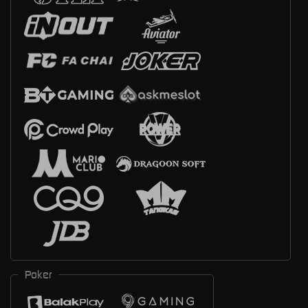
Poker