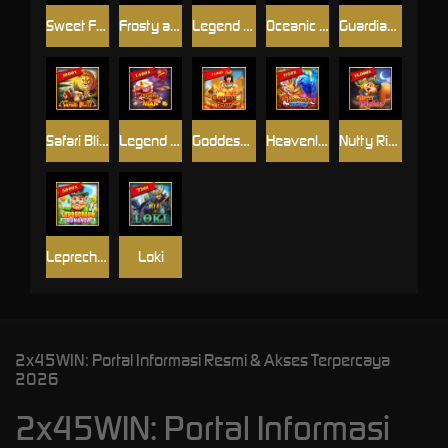
Sweet Frenzy
Frosty and Flamy
Legend Of Eagle
Oceanic Melodies
Guardian of the Museum
Safari Blitz
Legend of Nian
Goddess Of Egypt
Heavenly Fortunes
Nutty Riches
Leprechaun Bonanza
Loki
2x45WIN: Portal Informasi Resmi & Akses Terpercaya
2026
2x45WIN: Portal Informasi