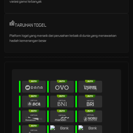
variasi game terbanyak
TARUHAN TOGEL
Platform togel yang menarik dari perusahan terbaik di dunia yang menawarkan
hadiah kemenangan besar