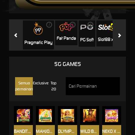
i
i
i
i
i
Facha
Fat Panda
Slot88 x PP
PG Soft
Pragmatic Play
5G GAMES
Semua
Exclusive
Top
permainan
20
BANDITO RETURNS
MAHJONG 5 DRAGONS
OLYMPUS APOLLO
WILD BOUNTY
NEKO X NEKO