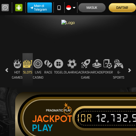
Main di
MASUK
DAFTAR
Telegram
HOT
SLOTS
LIVE
RACE
TOGEL
OLAHRAGA
CRASH
ARCADE
POKER
E-
SABUN
GAMES
CASINO
GAME
SPORTS
AYAM
IDR
12,732,
JACKPOT
PLAY