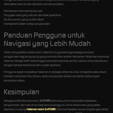
ditampilkan relevan dan diperbarui secara konsisten.
Pembaruan informasi secara rutin
Penyajian data yang relevan dan tidak berlebihan
Struktur konten yang mudah diikuti
Transparansi dalam setiap penyesuaian
Panduan Pengguna untuk
Navigasi yang Lebih Mudah
Selain menyediakan akses resmi, halaman ini juga berfungsi sebagai panduan
penggunaan bagi pengunjung yang membutuhkan arahan tambahan. Mulai dari membuka
halaman dengan lebih stabil hingga memahami pembaruan fitur, seluruh informasi disusun
dengan bahasa sederhana dan mudah dipahami.
Pengguna dapat menjadikan halaman ini sebagai referensi untuk mengetahui jalur akses
terstabil, memahami fitur terbaru, serta memperoleh arahan tambahan ketika terjadi
perubahan sistem.
Kesimpulan
Sebagai portal informasi resmi,
2x45WIN
dirancang untuk memberikan kejelasan,
kenyamanan, dan rasa aman bagi semua pengguna. Untuk akses resmi yang selalu
diperbarui, kunjungi
halaman resmi 2x45WIN
. Informasi disajikan secara ringkas agar setiap