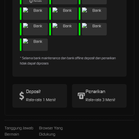
* Selama bank maintenance dan bank offline deposit dan penarikan
tidak dapat diproses
Deposit
Penarikan
Rata-rata 1 Menit
Rata-rata 3 Menit
Tanggung Jawab
Browser Yang
Bermain
Didukung