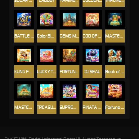
SUGAR HIGH5
LABUBY
HAMMER OF VULCAN
GOLDEN LEGEND
THRONE OF POSEIDON
BATTLE OF ALLIANCE
Color Bingo
GEMS MINER
GOD OF FORTUNE 2
MASTER OF GOLD MINER 2
KUNG FU LEOPARD
LUCKY TIGER
FORTUNE GEMS 2000
DJ SEAL
Book of Egypt
MASTER OF GOLD MINER
TREASURES OF EGYPT
SUPREME ACE
PINATA 1000
Fortune Lion