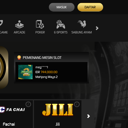
MASUK
DAFTAR
 GAME
ARCADE
POKER
E-SPORTS
SABUNG AYAM
PROMOSI
PEMENANG MESIN SLOT
meg****t
IDR
744,000.00
Mahjong Ways 2
newj****y
IDR
652,200.00
Mahjong Ways 2
i
i
i
raden****2
IDR
510,000.00
No Limit City
Mahjong Ways
Fachai
Jili
meg****t