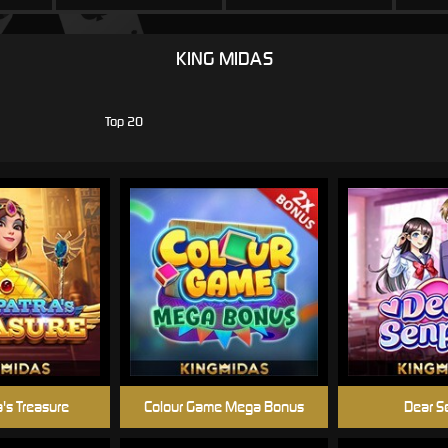
KING MIDAS
Top 20
a's Treasure
Colour Game Mega Bonus
Dear S