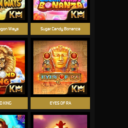
agon Ways
Sugar Candy Bonanza
D KING
EYES OF RA