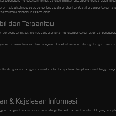
 setiap pengguna mendapatkan informasi yang paling relevan sesuai perkembangan sistem terbar
ahan navigasi sehingga setiap pengunjung dapat memahami panduan, fitur, dan pembaruan tanp
 resmi atau memahami fitur sistem terbaru.
bil dan Terpantau
jalur akses yang stabil. Informasi yang ditampilkan mengikuti pembaruan sistem dan penyesu
ngecekan berkala untuk memastikan kelayakan akses dan keamanan teknisnya. Dengan cara ini, peng
 kenyamanan pengguna, mulai dari optimalisasi performa, tampilan responsif, hingga penyesu
n & Kejelasan Informasi
guna mengenali akses resmi, memahami fungsi fitur, serta memastikan setiap data yang ditampilka