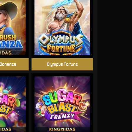
 Bonanza
Olympus Fortune