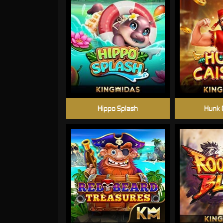
Hippo Splash
Hunk 