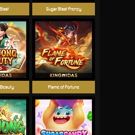
Blast
Sugar Blast Frenzy
 Beauty
Flame of Fortune