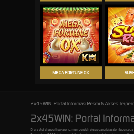
MEGA FORTUNE OX
SUSH
2x45WIN: Portal Informasi Resmi & Akses Terpe
2x45WIN: Portal Inform
Di era digital seperti sekarang, memperoleh akses yang jelas dan tepercay