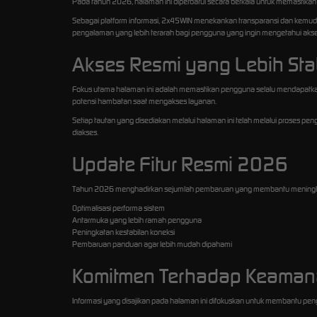
Pada tahun 2026, halaman ini diperbarui secara berkala untuk memastikan
Sebagai platform informasi, 2x45WIN menekankan transparansi dan kemud
pengalaman yang lebih terarah bagi pengguna yang ingin mengetahui akses
Akses Resmi yang Lebih Sta
Fokus utama halaman ini adalah memastikan pengguna selalu mendapatkan 
potensi hambatan saat mengakses layanan.
Setiap tautan yang disediakan melalui halaman ini telah melalui proses pe
diakses.
Update Fitur Resmi 2026
Tahun 2026 menghadirkan sejumlah pembaruan yang membantu meningkatkan
Optimalisasi performa sistem
Antarmuka yang lebih ramah pengguna
Peningkatan kestabilan koneksi
Pembaruan panduan agar lebih mudah dipahami
Komitmen Terhadap Keamana
Informasi yang disajikan pada halaman ini difokuskan untuk membantu peng