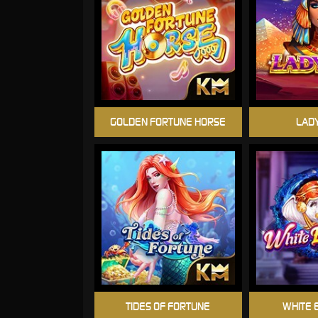
GOLDEN FORTUNE HORSE
LADY
TIDES OF FORTUNE
WHITE 