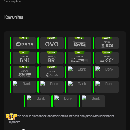
Sabung Ayam
Komunitas
* Selama bank maintenance dan bank offline deposit dan penarikan tidak dapat
diproses