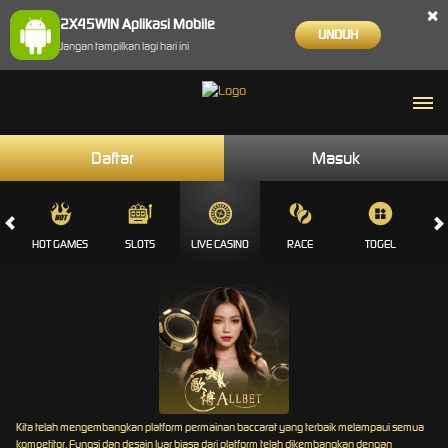
×
2X45WIN Aplikasi Mobile
UNDUH
Jangan tampilkan lagi hari ini
Daftar
Masuk
HOT GAMES
SLOTS
LIVE CASINO
RACE
TOGEL
OL
Kita telah mengembangkan platform permainan baccarat yang terbaik melampaui semua
kompetitor. Fungsi dan desain luar biasa dari platform telah dikembangkan dengan