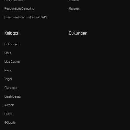
Responsible Gambling
Referral
Peraturan Bermain Di 2X45WIN
Kategori
Dukungan
Hot Games
Slots
Live Casino
Race
Togel
Olahraga
Crash Game
Arcade
Poker
E-Sports