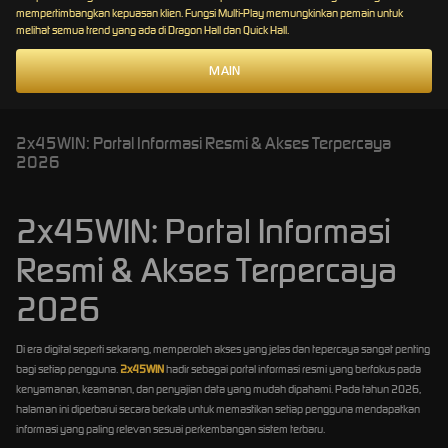
mempertimbangkan kepuasan klien. Fungsi Multi-Play memungkinkan pemain untuk
melihat semua trend yang ada di Dragon Hall dan Quick Hall.
MAIN
2x45WIN: Portal Informasi Resmi & Akses Terpercaya
2026
2x45WIN: Portal Informasi
Resmi & Akses Terpercaya
2026
Di era digital seperti sekarang, memperoleh akses yang jelas dan tepercaya sangat penting
bagi setiap pengguna.
2x45WIN
hadir sebagai portal informasi resmi yang berfokus pada
kenyamanan, keamanan, dan penyajian data yang mudah dipahami. Pada tahun 2026,
halaman ini diperbarui secara berkala untuk memastikan setiap pengguna mendapatkan
informasi yang paling relevan sesuai perkembangan sistem terbaru.