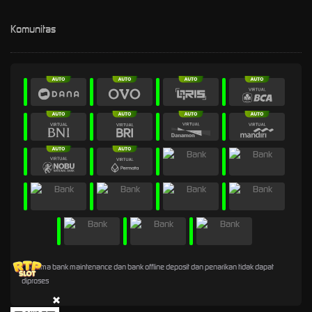
Komunitas
* Selama bank maintenance dan bank offline deposit dan penarikan tidak dapat
diproses