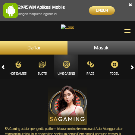
×
2X45WIN Aplikasi Mobile
UNDUH
Jangan tampilkan lagi hari ini
Daftar
Masuk
HOT GAMES
SLOTS
LIVE CASINO
RACE
TOGEL
OL
SA Gaming adalah penyedia platform hiburan online terkemuka di Asia. Menggunakan
teknologi mutakhir, ini menawarkan spektrum penuh Permainan Langsung termasuk