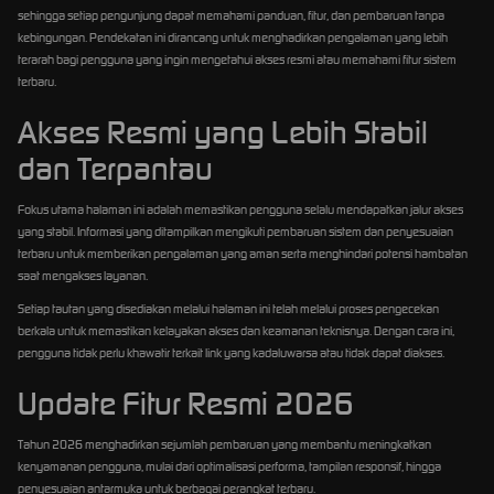
sehingga setiap pengunjung dapat memahami panduan, fitur, dan pembaruan tanpa
kebingungan. Pendekatan ini dirancang untuk menghadirkan pengalaman yang lebih
terarah bagi pengguna yang ingin mengetahui akses resmi atau memahami fitur sistem
terbaru.
Akses Resmi yang Lebih Stabil
dan Terpantau
Fokus utama halaman ini adalah memastikan pengguna selalu mendapatkan jalur akses
yang stabil. Informasi yang ditampilkan mengikuti pembaruan sistem dan penyesuaian
terbaru untuk memberikan pengalaman yang aman serta menghindari potensi hambatan
saat mengakses layanan.
Setiap tautan yang disediakan melalui halaman ini telah melalui proses pengecekan
berkala untuk memastikan kelayakan akses dan keamanan teknisnya. Dengan cara ini,
pengguna tidak perlu khawatir terkait link yang kadaluwarsa atau tidak dapat diakses.
Update Fitur Resmi 2026
Tahun 2026 menghadirkan sejumlah pembaruan yang membantu meningkatkan
kenyamanan pengguna, mulai dari optimalisasi performa, tampilan responsif, hingga
penyesuaian antarmuka untuk berbagai perangkat terbaru.