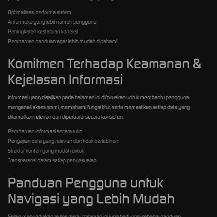
Optimalisasi performa sistem
Antarmuka yang lebih ramah pengguna
Peningkatan kestabilan koneksi
Pembaruan panduan agar lebih mudah dipahami
Komitmen Terhadap Keamanan &
Kejelasan Informasi
Informasi yang disajikan pada halaman ini difokuskan untuk membantu pengguna
mengenali akses resmi, memahami fungsi fitur, serta memastikan setiap data yang
ditampilkan relevan dan diperbarui secara konsisten.
Pembaruan informasi secara rutin
Penyajian data yang relevan dan tidak berlebihan
Struktur konten yang mudah diikuti
Transparansi dalam setiap penyesuaian
Panduan Pengguna untuk
Navigasi yang Lebih Mudah
Selain menyediakan akses resmi, halaman ini juga berfungsi sebagai panduan