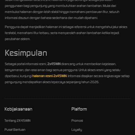
penggunaan bagi pengunjung yang membutuhkan arahan tambahan. Mulai dari
membuka halaman dengan lebih stabil hingga memahami pembaruan fitur, seluruh
informasi disusun dengan bahasa sederhana dan mudah dipahami.
Pengguna dapat menjadikan halaman ini sebagai referensi untuk mengetahui jalur akses
terstabil, memahami fitur terbaru, serta memperoleh arahan tambahan ketika terjadi
perubahan sistem.
Kesimpulan
Sebagai portal informasi resmi,
2x45WIN
dirancang untuk memberikan kejelasan,
kenyamanan, dan rasa aman bagi semua pengguna. Untuk akses resmi yang selalu
diperbarui, kunjungi
halaman resmi 2x45WIN
. Informasi disajikan secara ringkas agar setiap
pengunjung mendapatkan akses tepercaya sepanjang tahun 2026.
Kebijaksanaan
Platform
Tentang 2X45WIN
Promosi
Pusat Bantuan
Loyalty