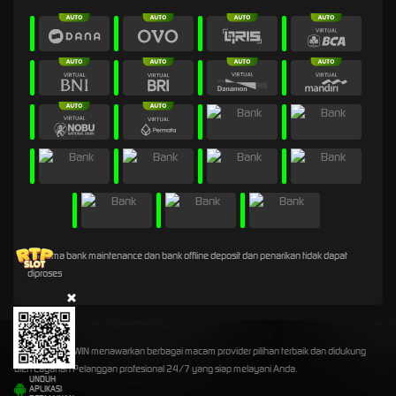
* Selama bank maintenance dan bank offline deposit dan penarikan tidak dapat
diproses
©2026 2X45WIN menawarkan berbagai macam provider pilihan terbaik dan didukung
oleh Layanan Pelanggan profesional 24/7 yang siap melayani Anda.
UNDUH
APLIKASI