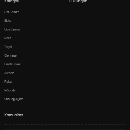
Kategori
Dukungan
Hot Games
Slots
Live Casino
Race
Togel
Olahraga
Crash Game
Arcade
Poker
E-Sports
Sabung Ayam
Komunitas