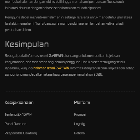
membuka halaman dengan lebih stabil hingga memahami pembaruan fitur, seluruh
informasi disusun dengan bahasa sederhana dan mudah dipahami.
Pengguna dapat menjadikan halaman ini sebagai referensi untuk mengetahui jalur akses
terstabil, memahami fitur terbaru, serta memperoleh arahan tambahan ketika terjadi
perubahan sistem.
Kesimpulan
Sebagai portal informasi resmi,
2x45WIN
dirancang untuk memberikan kejelasan,
kenyamanan, dan rasa aman bagi semua pengguna. Untuk akses resmi yang selalu
diperbarui, kunjungi
halaman resmi 2x45WIN
. Informasi disajikan secara ringkas agar setiap
pengunjung mendapatkan akses tepercaya sepanjang tahun 2026.
Kebijaksanaan
Platform
Tentang 2X45WIN
Promosi
Pusat Bantuan
Loyalty
Responsible Gambling
Referral