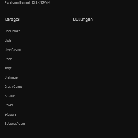
Peraturan Bermain Di 2X45WIN
Kategori
Dukungan
Hot Games
Slots
Live Casino
Race
Togel
Olahraga
Crash Game
Arcade
Poker
E-Sports
Sabung Ayam