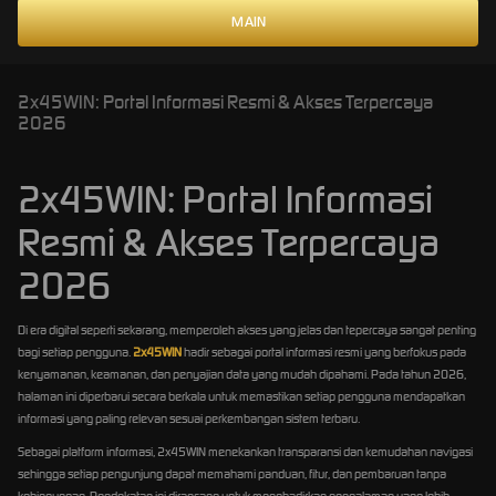
MAIN
2x45WIN: Portal Informasi Resmi & Akses Terpercaya
2026
2x45WIN: Portal Informasi
Resmi & Akses Terpercaya
2026
Di era digital seperti sekarang, memperoleh akses yang jelas dan tepercaya sangat penting
bagi setiap pengguna.
2x45WIN
hadir sebagai portal informasi resmi yang berfokus pada
kenyamanan, keamanan, dan penyajian data yang mudah dipahami. Pada tahun 2026,
halaman ini diperbarui secara berkala untuk memastikan setiap pengguna mendapatkan
informasi yang paling relevan sesuai perkembangan sistem terbaru.
Sebagai platform informasi, 2x45WIN menekankan transparansi dan kemudahan navigasi
sehingga setiap pengunjung dapat memahami panduan, fitur, dan pembaruan tanpa