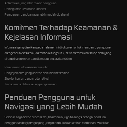
Antarmuka yang lebih ramah pengguna
Peningkatan kestabilan koneksi
Pembaruan panduan agar lebih mudah dipahami
Komitmen Terhadap Keamanan &
Kejelasan Informasi
Informasi yang disajikan pada halaman ini difokuskan untuk membantu pengguna
mengenali akses resmi, memahami fungsi fitur, serta memastikan setiap data yang
ditampilkan relevan dan diperbarui secara konsisten.
Pembaruan informasi secara rutin
Penyajian data yang relevan dan tidak berlebihan
Struktur konten yang mudah diikuti
Transparansi dalam setiap penyesuaian
Panduan Pengguna untuk
Navigasi yang Lebih Mudah
Selain menyediakan akses resmi, halaman ini juga berfungsi sebagai panduan
penggunaan bagi pengunjung yang membutuhkan arahan tambahan. Mulai dari