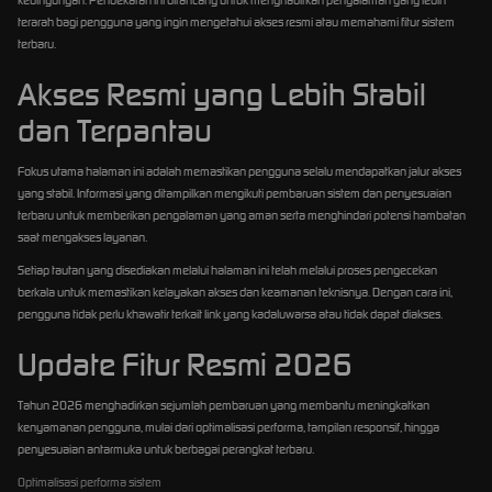
kebingungan. Pendekatan ini dirancang untuk menghadirkan pengalaman yang lebih
terarah bagi pengguna yang ingin mengetahui akses resmi atau memahami fitur sistem
terbaru.
Akses Resmi yang Lebih Stabil
dan Terpantau
Fokus utama halaman ini adalah memastikan pengguna selalu mendapatkan jalur akses
yang stabil. Informasi yang ditampilkan mengikuti pembaruan sistem dan penyesuaian
terbaru untuk memberikan pengalaman yang aman serta menghindari potensi hambatan
saat mengakses layanan.
Setiap tautan yang disediakan melalui halaman ini telah melalui proses pengecekan
berkala untuk memastikan kelayakan akses dan keamanan teknisnya. Dengan cara ini,
pengguna tidak perlu khawatir terkait link yang kadaluwarsa atau tidak dapat diakses.
Update Fitur Resmi 2026
Tahun 2026 menghadirkan sejumlah pembaruan yang membantu meningkatkan
kenyamanan pengguna, mulai dari optimalisasi performa, tampilan responsif, hingga
penyesuaian antarmuka untuk berbagai perangkat terbaru.
Optimalisasi performa sistem