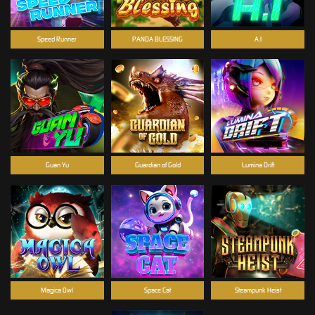
Speed Runner
PANDA BLESSING
A.I
Guan Yu
Guardian of Gold
Lumina Drift
Magica Owl
Space Cat
Steampunk Heist