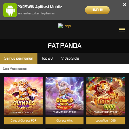
×
2X45WIN Aplikasi Mobile
UNDUH
Jangan tampilkan lagi hari ini
FAT PANDA
Semua permainan
Top 20
Video Slots
Gates of Olympus POP
Olympus Wins
Lucky Tiger 1000