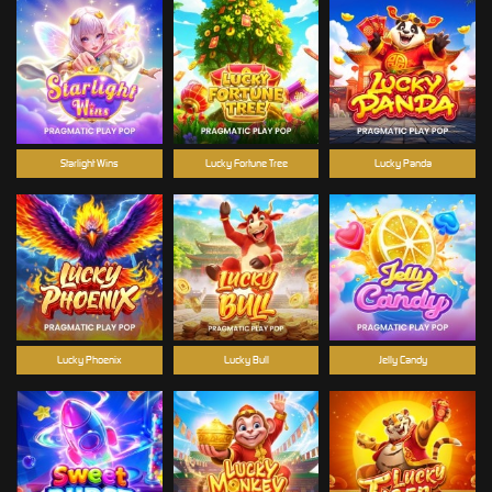
Starlight Wins
Lucky Fortune Tree
Lucky Panda
Lucky Phoenix
Lucky Bull
Jelly Candy