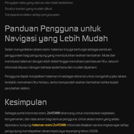
Penyajian data yang relevan dan tidak berlebihan
Struktur konten yang mudah diikuti
Transparansi dalam setiap penyesuaian
Panduan Pengguna untuk
Navigasi yang Lebih Mudah
Selain menyediakan akses resmi, halaman ini juga berfungsi sebagai panduan
penggunaan bagi pengunjung yang membutuhkan arahan tambahan. Mulai dari
membuka halaman dengan lebih stabil hingga memahami pembaruan fitur, seluruh
informasi disusun dengan bahasa sederhana dan mudah dipahami.
Pengguna dapat menjadikan halaman ini sebagai referensi untuk mengetahui jalur akses
terstabil, memahami fitur terbaru, serta memperoleh arahan tambahan ketika terjadi
perubahan sistem.
Kesimpulan
Sebagai portal informasi resmi,
2x45WIN
dirancang untuk memberikan kejelasan,
kenyamanan, dan rasa aman bagi semua pengguna. Untuk akses resmi yang selalu
diperbarui, kunjungi
halaman resmi 2x45WIN
. Informasi disajikan secara ringkas agar setiap
pengunjung mendapatkan akses tepercaya sepanjang tahun 2026.