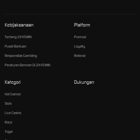
Kebijaksanaan
Platform
Tentang 2X45WIN
Promosi
Pusat Bantuan
Loyalty
Responsible Gambling
Referral
Peraturan Bermain Di 2X45WIN
Kategori
Dukungan
Hot Games
Slots
Live Casino
Race
Togel