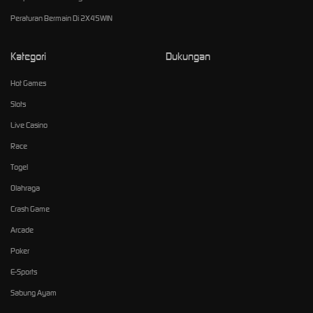
Peraturan Bermain Di 2X45WIN
Kategori
Dukungan
Hot Games
Slots
Live Casino
Race
Togel
Olahraga
Crash Game
Arcade
Poker
E-Sports
Sabung Ayam