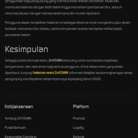
penggunaan bagi pengunjung yang membutuhkan arahan tambahan. Mulai dari
membuka halaman dengan lebih stabil hingga memahami pembaruan fitur, seluruh
informasi disusun dengan bahasa sederhana dan mudah dipahami.
Pengguna dapat menjadikan halaman ini sebagai referensi untuk mengetahui jalur akses
terstabil, memahami fitur terbaru, serta memperoleh arahan tambahan ketika terjadi
perubahan sistem.
Kesimpulan
Sebagai portal informasi resmi,
2x45WIN
dirancang untuk memberikan kejelasan,
kenyamanan, dan rasa aman bagi semua pengguna. Untuk akses resmi yang selalu
diperbarui, kunjungi
halaman resmi 2x45WIN
. Informasi disajikan secara ringkas agar setiap
pengunjung mendapatkan akses tepercaya sepanjang tahun 2026.
Kebijaksanaan
Platform
Tentang 2X45WIN
Promosi
Pusat Bantuan
Loyalty
Responsible Gambling
Referral