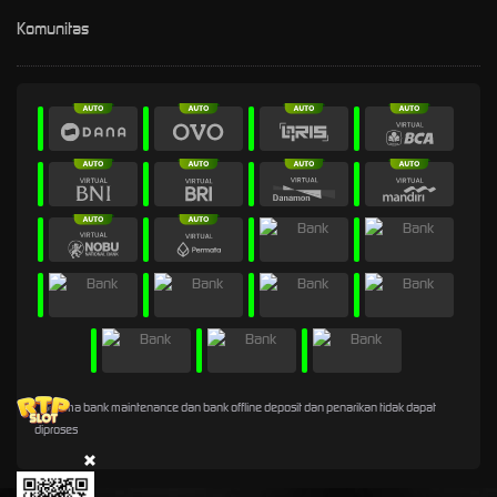
Komunitas
* Selama bank maintenance dan bank offline deposit dan penarikan tidak dapat
diproses