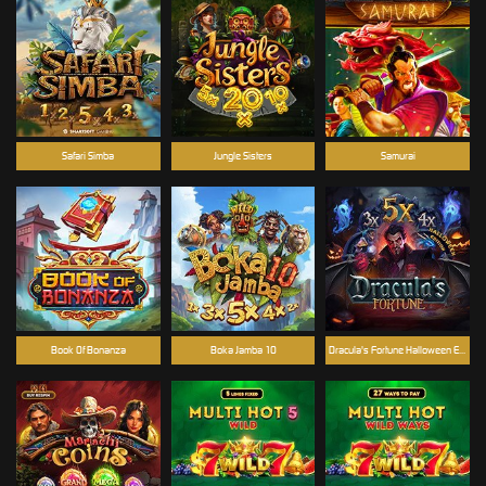
Safari Simba
Jungle Sisters
Samurai
Book Of Bonanza
Boka Jamba 10
Dracula's Fortune Halloween Edition