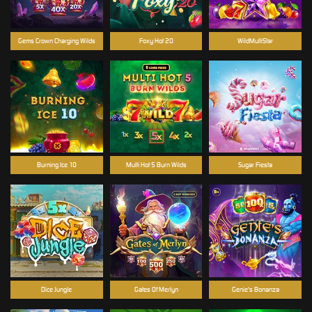
Gems Crown Charging Wilds
Foxy Hot 20
WildMultiStar
Burning Ice 10
Multi Hot 5 Burn Wilds
Sugar Fiesta
Dice Jungle
Gates Of Merlyn
Genie's Bonanza