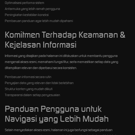
Optimalisasi performa sistem
Antarmuka yang lebih ramah pengguna
Peningkatan kestabilan koneksi
Pembaruan panduan agar lebih mudah dipahami
Komitmen Terhadap Keamanan &
Kejelasan Informasi
Informasi yang disajikan pada halaman ini difokuskan untuk membantu pengguna
mengenali akses resmi, memahami fungsi fitur, serta memastikan setiap data yang
ditampilkan relevan dan diperbarui secara konsisten.
Pembaruan informasi secara rutin
Penyajian data yang relevan dan tidak berlebihan
Struktur konten yang mudah diikuti
Transparansi dalam setiap penyesuaian
Panduan Pengguna untuk
Navigasi yang Lebih Mudah
Selain menyediakan akses resmi, halaman ini juga berfungsi sebagai panduan