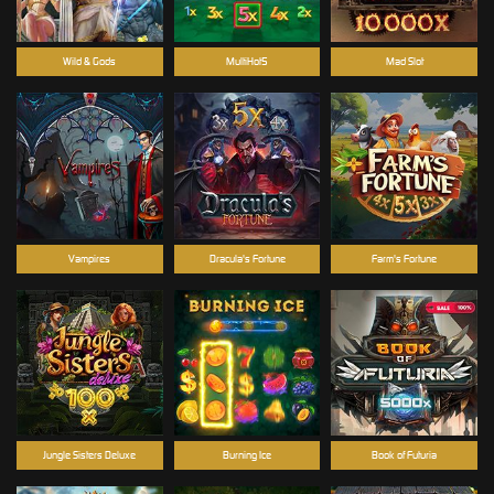
Wild & Gods
MultiHot5
Mad Slot
Vampires
Dracula's Fortune
Farm's Fortune
Jungle Sisters Deluxe
Burning Ice
Book of Futuria