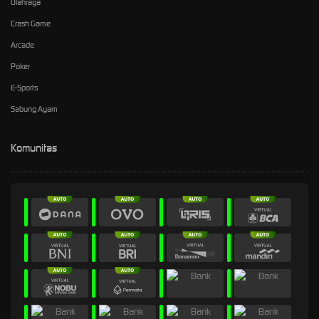
Olahraga
Crash Game
Arcade
Poker
E-Sports
Sabung Ayam
Komunitas